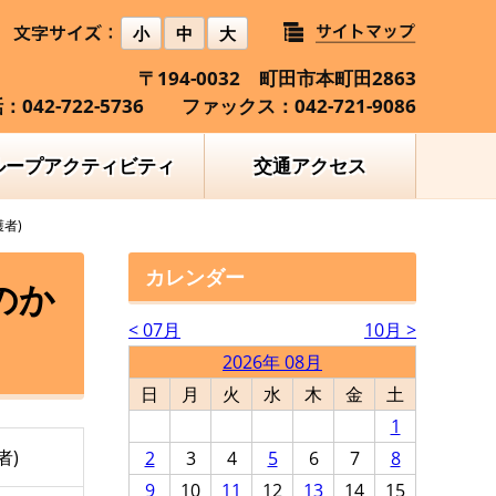
小
中
大
〒194-0032 町田市本町田2863
：042-722-5736 ファックス：042-721-9086
ループアクティビティ
交通アクセス
者)
カレンダー
のか
< 07月
10月 >
2026年 08月
日
月
火
水
木
金
土
1
者)
2
3
4
5
6
7
8
9
10
11
12
13
14
15