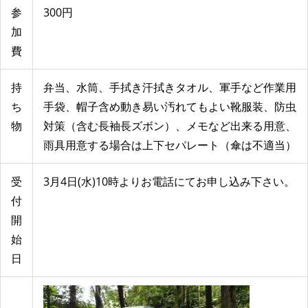
参
300円
加
費
持
弁当、水筒、手拭き汗拭きタオル、軍手など作業用
ち
手袋、帽子含め動き易い汚れてもよい靴服装、防虫
物
対策（含む長袖長ズボン）、メモなど出来る用意、
雨具用意する場合は上下セパレート（傘は不適当）
受
3月4日(水)10時よりお電話にてお申し込み下さい。
付
開
始
日