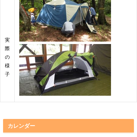
実
際
の
様
子
カレンダー