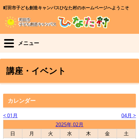
町田市子ども創造キャンパスひなた村のホームページへようこそ
メニュー
講座・イベント
カレンダー
< 01月
04月 >
2025年 02月
日
月
火
水
木
金
土