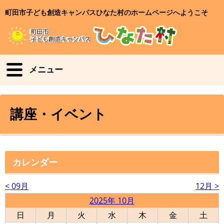
町田市子ども創造キャンパスひなた村のホームページへようこそ
メニュー
講座・イベント
カレンダー
< 09月
12月 >
2025年 10月
日
月
火
水
木
金
土