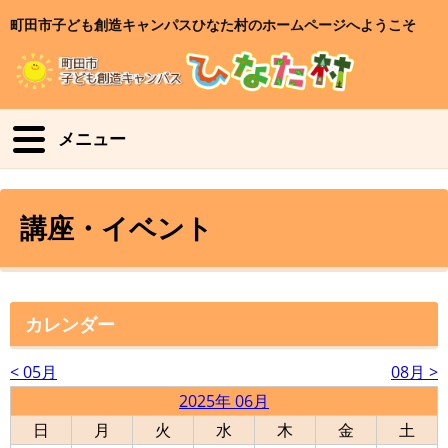
町田市子ども創造キャンパスひなた村のホームページへようこそ
メニュー
講座・イベント
カレンダー
< 05月
08月 >
2025年 06月
日
月
火
水
木
金
土