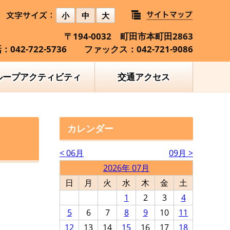
小
中
大
〒194-0032 町田市本町田2863
：042-722-5736 ファックス：042-721-9086
ループアクティビティ
交通アクセス
カレンダー
< 06月
09月 >
2026年 07月
日
月
火
水
木
金
土
1
2
3
4
5
6
7
8
9
10
11
12
13
14
15
16
17
18