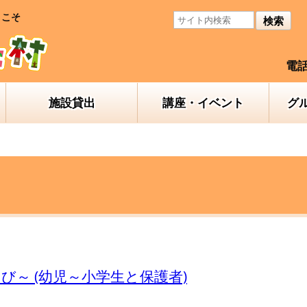
うこそ
検索
電話
施設貸出
講座・イベント
グ
～ (幼児～小学生と保護者)